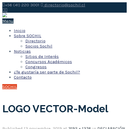
+56 (41) 220 3001
directorio@sochil.cl
Menu
Inicio
Sobre SOCHIL
Directorio
Socios Sochil
Noticias
Sitios de Interés
Concursos Académicos
Congresos
¿Te gustaría ser parte de Sochil?
Contacto
SOCHIL
LOGO VECTOR-Model
Published
13 noviembre, 2019
at
3192 × 1376
in
DECLARACIÓN