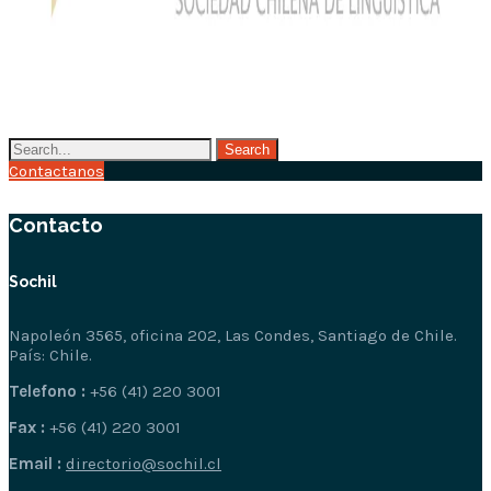
Contactanos
Contacto
Sochil
Napoleón 3565, oficina 202, Las Condes, Santiago de Chile.
País: Chile.
Telefono :
+56 (41) 220 3001
Fax :
+56 (41) 220 3001
Email :
directorio@sochil.cl