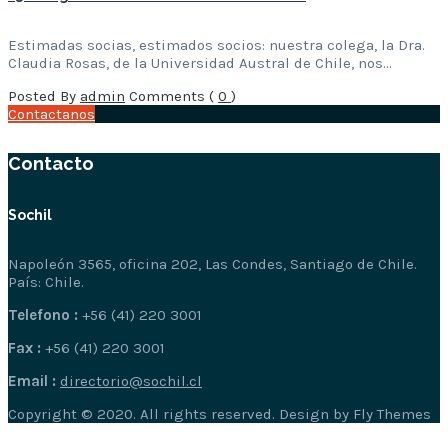
Estimadas socias, estimados socios: nuestra colega, la Dra.
Claudia Rosas, de la Universidad Austral de Chile, nos…
Posted By
admin
Comments (
0
)
Contactanos
Contacto
Sochil
Napoleón 3565, oficina 202, Las Condes, Santiago de Chile.
País: Chile.
Telefono :
+56 (41) 220 3001
Fax :
+56 (41) 220 3001
Email :
directorio@sochil.cl
Copyright © 2020. All rights reserved. Design by Fly Themes