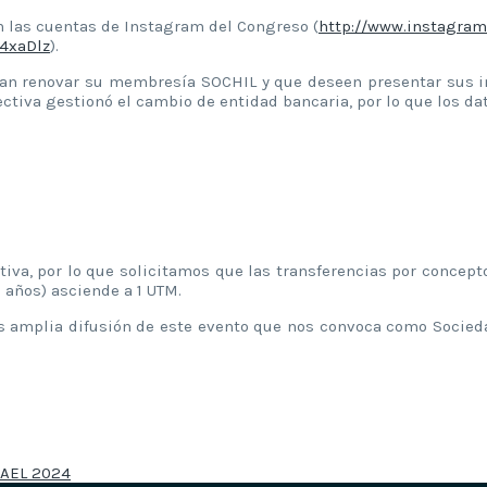
n las cuentas de Instagram del Congreso (
http://www.instagra
4xaDlz
).
ban renovar su membresía SOCHIL y que deseen presentar sus in
ectiva gestionó el cambio de entidad bancaria, por lo que los da
ativa, por lo que solicitamos que las transferencias por conce
 años) asciende a 1 UTM.
s amplia difusión de este evento que nos convoca como Socied
SAEL 2024