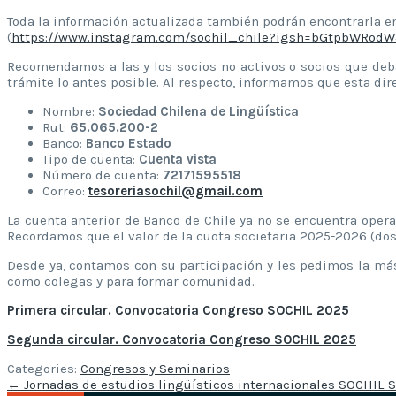
Toda la información actualizada también podrán encontrarla e
(
https://www.instagram.com/sochil_chile?igsh=bGtpbWRodW
Recomendamos a las y los socios no activos o socios que de
trámite lo antes posible. Al respecto, informamos que esta dir
Nombre:
Sociedad Chilena de Lingüística
Rut:
65.065.200-2
Banco:
Banco Estado
Tipo de cuenta:
Cuenta vista
Número de cuenta:
72171595518
Correo:
tesoreriasochil@gmail.com
La cuenta anterior de Banco de Chile ya no se encuentra oper
Recordamos que el valor de la cuota societaria 2025-2026 (dos
Desde ya, contamos con su participación y les pedimos la má
como colegas y para formar comunidad.
Primera circular. Convocatoria Congreso SOCHIL 2025
Segunda circular. Convocatoria Congreso SOCHIL 2025
Categories:
Congresos y Seminarios
Post
←
Jornadas de estudios lingüísticos internacionales SOCHIL-