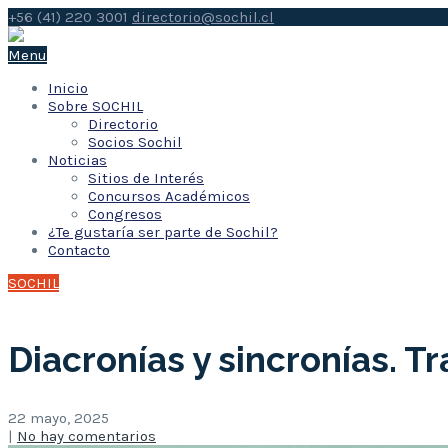
+56 (41) 220 3001
directorio@sochil.cl
Menu
Inicio
Sobre SOCHIL
Directorio
Socios Sochil
Noticias
Sitios de Interés
Concursos Académicos
Congresos
¿Te gustaría ser parte de Sochil?
Contacto
SOCHIL
Diacronías y sincronías. T
22 mayo, 2025
|
No hay comentarios