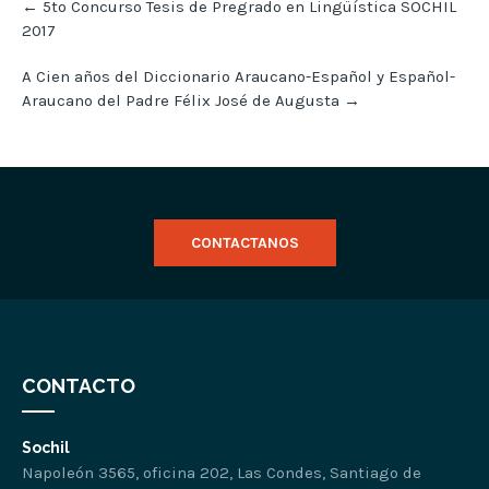
←
5to Concurso Tesis de Pregrado en Lingüística SOCHIL
navigation
2017
A Cien años del Diccionario Araucano-Español y Español-
Araucano del Padre Félix José de Augusta
→
CONTACTANOS
CONTACTO
Sochil
Napoleón 3565, oficina 202, Las Condes, Santiago de