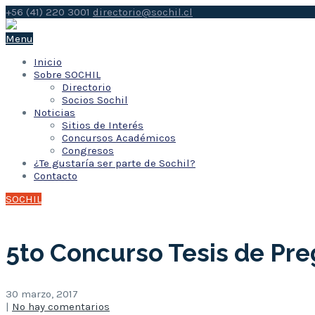
+56 (41) 220 3001
directorio@sochil.cl
Menu
Inicio
Sobre SOCHIL
Directorio
Socios Sochil
Noticias
Sitios de Interés
Concursos Académicos
Congresos
¿Te gustaría ser parte de Sochil?
Contacto
SOCHIL
5to Concurso Tesis de Pre
30 marzo, 2017
|
No hay comentarios