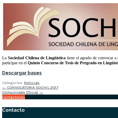
La
Sociedad Chilena de Lingüística
tiene el agrado de
convocar
a 
participar en el
Quinto
Concurso de Tesis de Pregrado en Lingüís
Descargar bases
Categories:
Noticias
Post
←
CONVOCATORIA SOCHIL 2017
navigation
Comunicado Oficial
→
Contactanos
Contacto