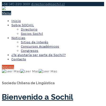
+56 (41) 220 3001
directorio@sochil.cl
Menu
Inicio
Sobre SOCHIL
Directorio
Socios Sochil
Noticias
Sitios de Interés
Concursos Académicos
Congresos
¿Te gustaría ser parte de Sochil?
Contacto
SOCHIL
Socieda Chilena de Lingüística
Bienvenido a Sochil