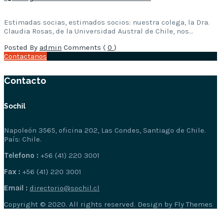
Estimadas socias, estimados socios: nuestra colega, la Dra.
Claudia Rosas, de la Universidad Austral de Chile, nos…
Posted By
admin
Comments (
0
)
Contactanos
Contacto
Sochil
Napoleón 3565, oficina 202, Las Condes, Santiago de Chile.
País: Chile.
Telefono :
+56 (41) 220 3001
Fax :
+56 (41) 220 3001
Email :
directorio@sochil.cl
Copyright © 2020. All rights reserved. Design by Fly Themes