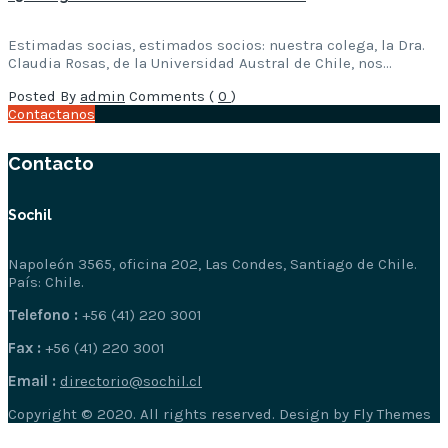
Estimadas socias, estimados socios: nuestra colega, la Dra.
Claudia Rosas, de la Universidad Austral de Chile, nos…
Posted By
admin
Comments (
0
)
Contactanos
Contacto
Sochil
Napoleón 3565, oficina 202, Las Condes, Santiago de Chile.
País: Chile.
Telefono :
+56 (41) 220 3001
Fax :
+56 (41) 220 3001
Email :
directorio@sochil.cl
Copyright © 2020. All rights reserved. Design by Fly Themes