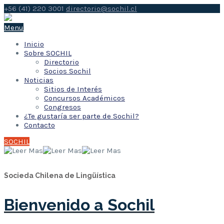
+56 (41) 220 3001
directorio@sochil.cl
Menu
Inicio
Sobre SOCHIL
Directorio
Socios Sochil
Noticias
Sitios de Interés
Concursos Académicos
Congresos
¿Te gustaría ser parte de Sochil?
Contacto
SOCHIL
Socieda Chilena de Lingüística
Bienvenido a Sochil