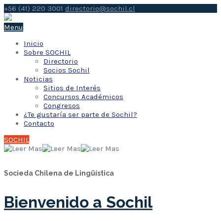
+56 (41) 220 3001
directorio@sochil.cl
Menu
Inicio
Sobre SOCHIL
Directorio
Socios Sochil
Noticias
Sitios de Interés
Concursos Académicos
Congresos
¿Te gustaría ser parte de Sochil?
Contacto
SOCHIL
Socieda Chilena de Lingüística
Bienvenido a Sochil