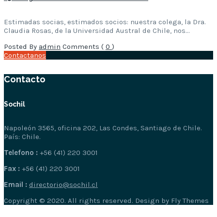
Estimadas socias, estimados socios: nuestra colega, la Dra.
Claudia Rosas, de la Universidad Austral de Chile, nos…
Posted By
admin
Comments (
0
)
Contactanos
Contacto
Sochil
Napoleón 3565, oficina 202, Las Condes, Santiago de Chile.
País: Chile.
Telefono :
+56 (41) 220 3001
Fax :
+56 (41) 220 3001
Email :
directorio@sochil.cl
Copyright © 2020. All rights reserved. Design by Fly Themes