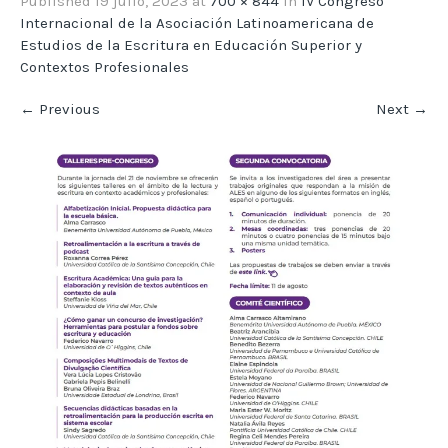
Published
19 julio, 2023
at
700 × 844
in
IV Congreso
Internacional de la Asociación Latinoamericana de
Estudios de la Escritura en Educación Superior y
Contextos Profesionales
←
Previous
Next
→