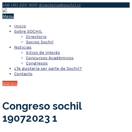
+56 (41) 220 3001
directorio@sochil.cl
Menu
Inicio
Sobre SOCHIL
Directorio
Socios Sochil
Noticias
Sitios de Interés
Concursos Académicos
Congresos
¿Te gustaría ser parte de Sochil?
Contacto
SOCHIL
Congreso sochil
19072023 1