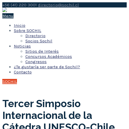
+56 (41) 220 3001
directorio@sochil.cl
Menu
Inicio
Sobre SOCHIL
Directorio
Socios Sochil
Noticias
Sitios de Interés
Concursos Académicos
Congresos
¿Te gustaría ser parte de Sochil?
Contacto
SOCHIL
Tercer Simposio
Internacional de la
Cátedra UNESCO-Chile