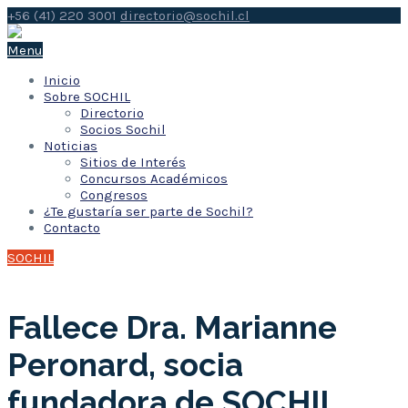
+56 (41) 220 3001
directorio@sochil.cl
Menu
Inicio
Sobre SOCHIL
Directorio
Socios Sochil
Noticias
Sitios de Interés
Concursos Académicos
Congresos
¿Te gustaría ser parte de Sochil?
Contacto
SOCHIL
Fallece Dra. Marianne
Peronard, socia
fundadora de SOCHIL