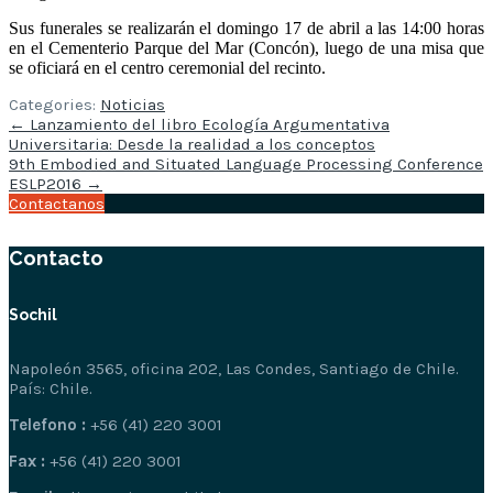
Sus funerales se realizarán el domingo 17 de abril a las 14:00 horas
en el Cementerio Parque del Mar (Concón), luego de una misa que
se oficiará en el centro ceremonial del recinto.
Categories:
Noticias
Post
←
Lanzamiento del libro Ecología Argumentativa
navigation
Universitaria: Desde la realidad a los conceptos
9th Embodied and Situated Language Processing Conference
ESLP2016
→
Contactanos
Contacto
Sochil
Napoleón 3565, oficina 202, Las Condes, Santiago de Chile.
País: Chile.
Telefono :
+56 (41) 220 3001
Fax :
+56 (41) 220 3001