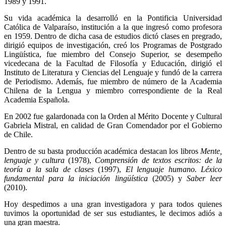
1989 y 1991.
Su vida académica la desarrolló en la Pontificia Universidad
Católica de Valparaíso, institución a la que ingresó como profesora
en 1959. Dentro de dicha casa de estudios dictó clases en pregrado,
dirigió equipos de investigación, creó los Programas de Postgrado
Lingüística, fue miembro del Consejo Superior, se desempeño
vicedecana de la Facultad de Filosofía y Educación, dirigió el
Instituto de Literatura y Ciencias del Lenguaje y fundó de la carrera
de Periodismo. Además, fue miembro de número de la Academia
Chilena de la Lengua y miembro correspondiente de la Real
Academia Española.
En 2002 fue galardonada con la Orden al Mérito Docente y Cultural
Gabriela Mistral, en calidad de Gran Comendador por el Gobierno
de Chile.
Dentro de su basta producción académica destacan los libr
os
Mente,
lenguaje y cultura
(1978),
Comprensión de textos escritos: de la
teoría a la sala de clases
(1997),
El lenguaje humano. Léxico
fundamental para la iniciación lingüística
(2005) y
Saber leer
(2010).
Hoy despedimos a una gran investigadora y para todos quienes
tuvimos la oportunidad de ser sus estudiantes, le decimos adiós a
una gran maestra.