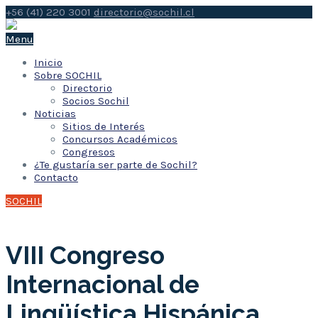
+56 (41) 220 3001
directorio@sochil.cl
Menu
Inicio
Sobre SOCHIL
Directorio
Socios Sochil
Noticias
Sitios de Interés
Concursos Académicos
Congresos
¿Te gustaría ser parte de Sochil?
Contacto
SOCHIL
VIII Congreso
Internacional de
Lingüística Hispánica,