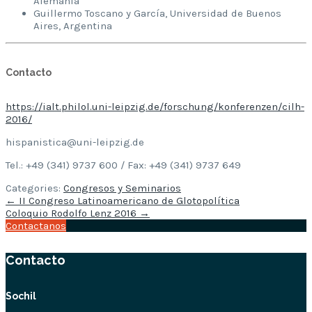
Alemania
Guillermo Toscano y García, Universidad de Buenos
Aires, Argentina
Contacto
https://ialt.philol.uni-leipzig.de/forschung/konferenzen/cilh-
2016/
hispanistica@uni-leipzig.de
Tel.: +49 (341) 9737 600 / Fax: +49 (341) 9737 649
Categories:
Congresos y Seminarios
Post
←
II Congreso Latinoamericano de Glotopolítica
navigation
Coloquio Rodolfo Lenz 2016
→
Contactanos
Contacto
Sochil