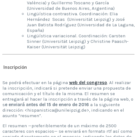
València) y Guillermo Toscano y García
(Universidad de Buenos Aires, Argentina)
Lingüística contrastiva. Coordinación: Elia
Hernández Socas (Universität Leipzig) y José
Juan Batista Rodríguez (Universidad de La Laguna,
España)
Lingüística variacional. Coordinación: Carsten
Sinner (Universität Leipzig) y Christine Paasch-
Kaiser (Universität Leipzig)
Inscripción
Se podrá efectuar en la página
web del congreso
. Al realizar
la inscripción, indicará si pretende enviar una propuesta de
comunicación y el título de la misma. El resumen se
entregará al hacer la inscripción a través de la página web, o
s
e enviará antes del 15 de enero de 2016
a la siguiente
dirección: <hispanistica@unileipzig.de>, indicando en el
asunto “resumen”.
El resumen —preferiblemente de un máximo de 2500
caracteres con espacios— se enviará en formato rtf así como
copiado directamente en el mensaje, indicando los datos de