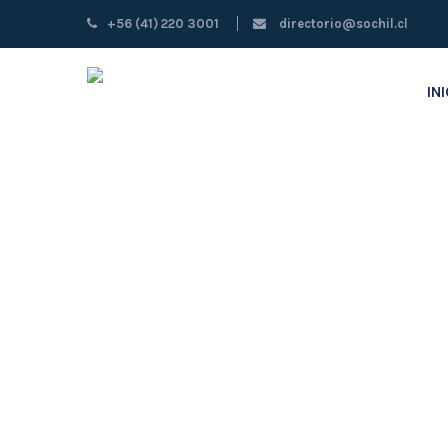
+56 (41) 220 3001
directorio@sochil.cl
IN