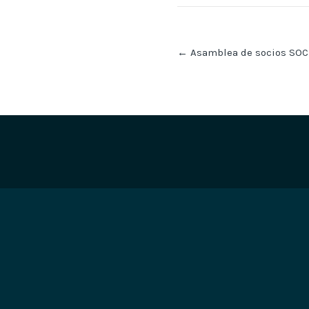
Post
←
Asamblea de socios SOC
navigation