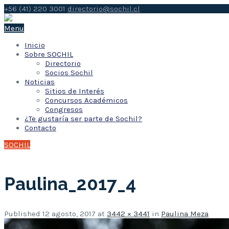
+56 (41) 220 3001
directorio@sochil.cl
Menu
Inicio
Sobre SOCHIL
Directorio
Socios Sochil
Noticias
Sitios de Interés
Concursos Académicos
Congresos
¿Te gustaría ser parte de Sochil?
Contacto
SOCHIL
Paulina_2017_4
Published
12 agosto, 2017
at
3442 × 3441
in
Paulina Meza