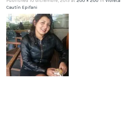
Published
10 diciembre, 2015
at
200 × 200
in
Violeta
Cautín Epifani