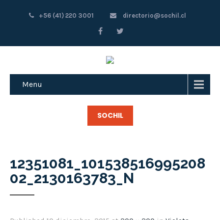
+56 (41) 220 3001
directorio@sochil.cl
Menu
SOCHIL
12351081_101538516995208
02_2130163783_N