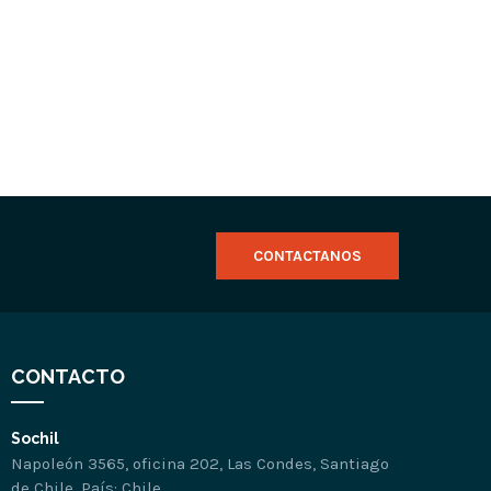
CONTACTANOS
CONTACTO
Sochil
Napoleón 3565, oficina 202, Las Condes, Santiago
de Chile. País: Chile.