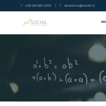
+56 (41) 220 3001
directorio@sochil.cl
IN