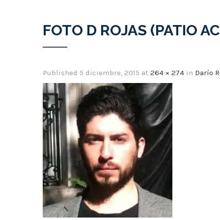
FOTO D ROJAS (PATIO A
Published
5 diciembre, 2015
at
264 × 274
in
Darío R