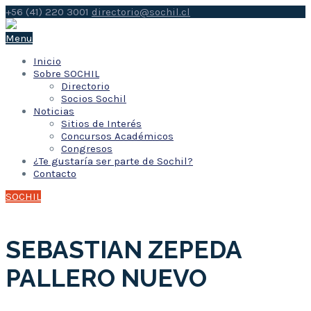
+56 (41) 220 3001
directorio@sochil.cl
Menu
Inicio
Sobre SOCHIL
Directorio
Socios Sochil
Noticias
Sitios de Interés
Concursos Académicos
Congresos
¿Te gustaría ser parte de Sochil?
Contacto
SOCHIL
SEBASTIAN ZEPEDA
PALLERO NUEVO