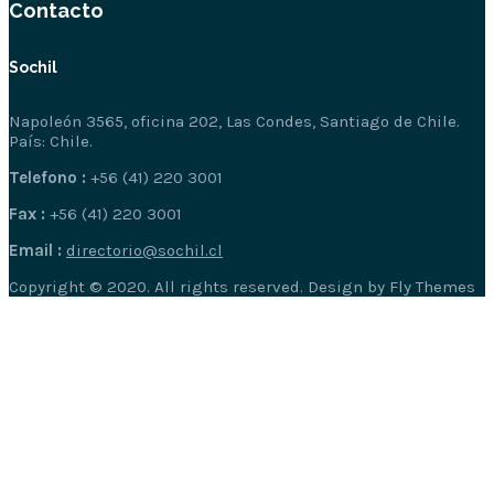
Contacto
Sochil
Napoleón 3565, oficina 202, Las Condes, Santiago de Chile.
País: Chile.
Telefono :
+56 (41) 220 3001
Fax :
+56 (41) 220 3001
Email :
directorio@sochil.cl
Copyright © 2020. All rights reserved. Design by Fly Themes