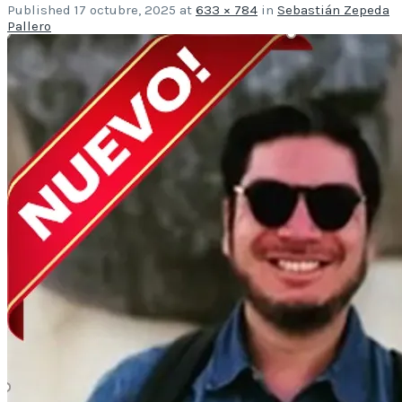
Published
17 octubre, 2025
at
633 × 784
in
Sebastián Zepeda
Pallero