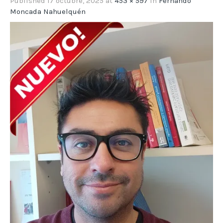
Published
17 octubre, 2025
at
453 × 597
in
Fernando
Moncada Nahuelquén