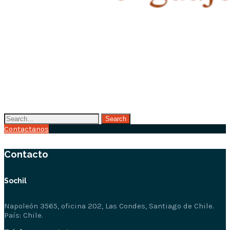
Contactanos
Contacto
Sochil
Napoleón 3565, oficina 202, Las Condes, Santiago de Chile.
País: Chile.