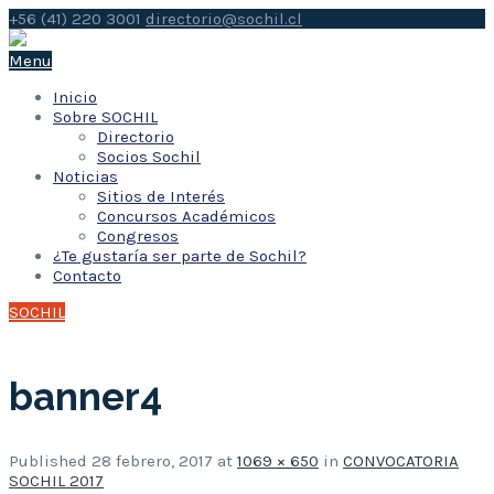
+56 (41) 220 3001
directorio@sochil.cl
Menu
Inicio
Sobre SOCHIL
Directorio
Socios Sochil
Noticias
Sitios de Interés
Concursos Académicos
Congresos
¿Te gustaría ser parte de Sochil?
Contacto
SOCHIL
banner4
Published
28 febrero, 2017
at
1069 × 650
in
CONVOCATORIA
SOCHIL 2017