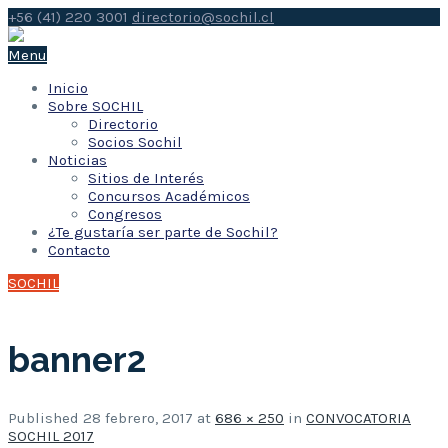
+56 (41) 220 3001
directorio@sochil.cl
Menu
Inicio
Sobre SOCHIL
Directorio
Socios Sochil
Noticias
Sitios de Interés
Concursos Académicos
Congresos
¿Te gustaría ser parte de Sochil?
Contacto
SOCHIL
banner2
Published
28 febrero, 2017
at
686 × 250
in
CONVOCATORIA
SOCHIL 2017