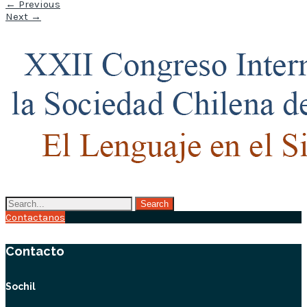
←
Previous
Next
→
Contactanos
Contacto
Sochil