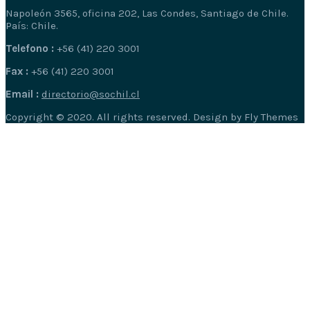
Napoleón 3565, oficina 202, Las Condes, Santiago de Chile.
País: Chile.
Telefono :
+56 (41) 220 3001
Fax :
+56 (41) 220 3001
Email :
directorio@sochil.cl
Copyright © 2020. All rights reserved. Design by Fly Themes