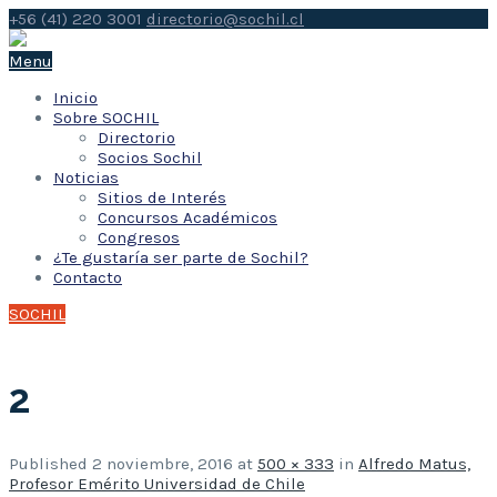
+56 (41) 220 3001
directorio@sochil.cl
Menu
Inicio
Sobre SOCHIL
Directorio
Socios Sochil
Noticias
Sitios de Interés
Concursos Académicos
Congresos
¿Te gustaría ser parte de Sochil?
Contacto
SOCHIL
2
Published
2 noviembre, 2016
at
500 × 333
in
Alfredo Matus,
Profesor Emérito Universidad de Chile