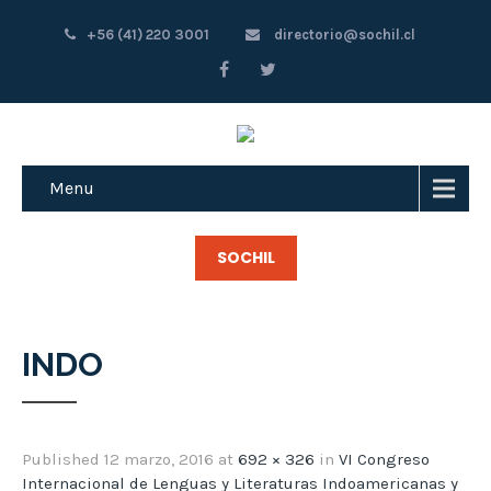
+56 (41) 220 3001
directorio@sochil.cl
Menu
SOCHIL
INDO
Published
12 marzo, 2016
at
692 × 326
in
VI Congreso
Internacional de Lenguas y Literaturas Indoamericanas y