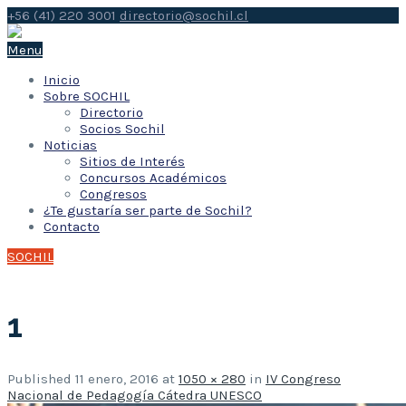
+56 (41) 220 3001
directorio@sochil.cl
Menu
Inicio
Sobre SOCHIL
Directorio
Socios Sochil
Noticias
Sitios de Interés
Concursos Académicos
Congresos
¿Te gustaría ser parte de Sochil?
Contacto
SOCHIL
1
Published
11 enero, 2016
at
1050 × 280
in
IV Congreso
Nacional de Pedagogía Cátedra UNESCO