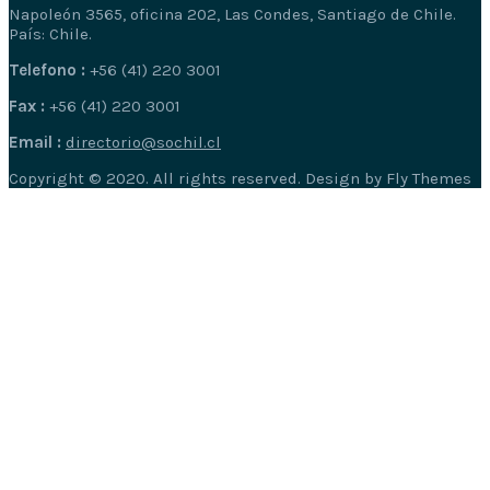
Napoleón 3565, oficina 202, Las Condes, Santiago de Chile.
País: Chile.
Telefono :
+56 (41) 220 3001
Fax :
+56 (41) 220 3001
Email :
directorio@sochil.cl
Copyright © 2020. All rights reserved. Design by Fly Themes