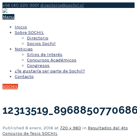
+56 (41) 220 3001
directorio@sochil.cl
Menu
Inicio
Sobre SOCHIL
Directorio
Socios Sochil
Noticias
Sitios de Interés
Concursos Académicos
Congresos
¿Te gustaría ser parte de Sochil?
Contacto
SOCHIL
12313519_896885077068
Published
8 enero, 2016
at
720 × 960
in
Resultados del 4to
Concurso de Tesis SOCHIL