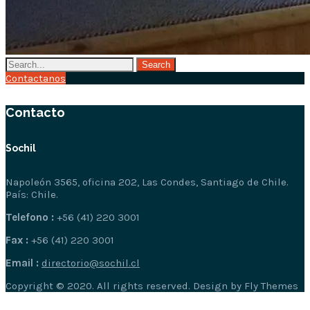
Contactanos
Contacto
Sochil
Napoleón 3565, oficina 202, Las Condes, Santiago de Chile.
País: Chile.
Telefono :
+56 (41) 220 3001
Fax :
+56 (41) 220 3001
Email :
directorio@sochil.cl
Copyright © 2020. All rights reserved. Design by Fly Themes