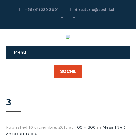
+56 (41) 220 3001
directorio@sochil.cl
Menu
SOCHIL
3
Published
10 diciembre, 2015
at
400 × 300
in
Mesa INAR
en SOCHIL2015