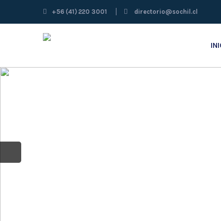
QUIENES SOM
+56 (41) 220 3001
directorio@sochil.cl
Nuestra sociedad
IN
Leer Mas