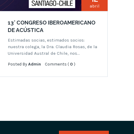
abril
13° CONGRESO IBEROAMERICANO
DE ACÚSTICA
Estimadas socias, estimados socios:
nuestra colega, la Dra. Claudia Rosas, de la
Universidad Austral de Chile, nos…
Posted By
Admin
Comments (
0
)