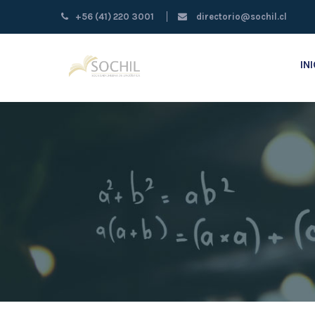
+56 (41) 220 3001
directorio@sochil.cl
IN