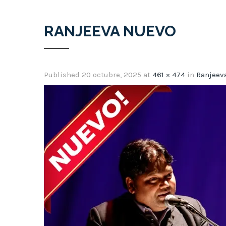
RANJEEVA NUEVO
Published
20 octubre, 2025
at
461 × 474
in
Ranjeev