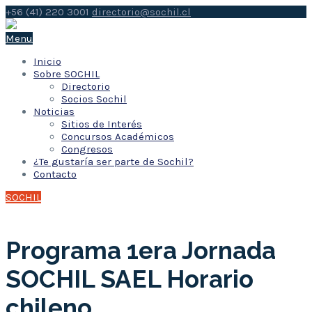
+56 (41) 220 3001
directorio@sochil.cl
Menu
Inicio
Sobre SOCHIL
Directorio
Socios Sochil
Noticias
Sitios de Interés
Concursos Académicos
Congresos
¿Te gustaría ser parte de Sochil?
Contacto
SOCHIL
Programa 1era Jornada
SOCHIL SAEL Horario
chileno