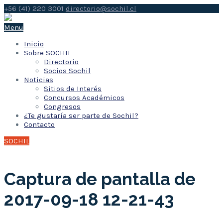
+56 (41) 220 3001
directorio@sochil.cl
Menu
Inicio
Sobre SOCHIL
Directorio
Socios Sochil
Noticias
Sitios de Interés
Concursos Académicos
Congresos
¿Te gustaría ser parte de Sochil?
Contacto
SOCHIL
Captura de pantalla de
2017-09-18 12-21-43