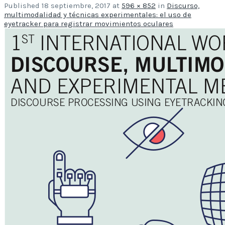
Published
18 septiembre, 2017
at
596 × 852
in
Discurso,
multimodalidad y técnicas experimentales: el uso de
eyetracker para registrar movimientos oculares