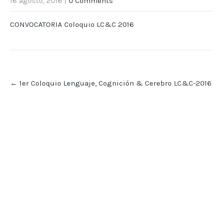
16 agosto, 2016
|
0 Comments
CONVOCATORIA Coloquio LC&C 2016
Post
←
1er Coloquio Lenguaje, Cognición & Cerebro LC&C-2016
navigation