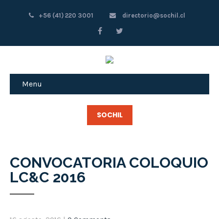
+56 (41) 220 3001
directorio@sochil.cl
Menu
SOCHIL
CONVOCATORIA COLOQUIO
LC&C 2016