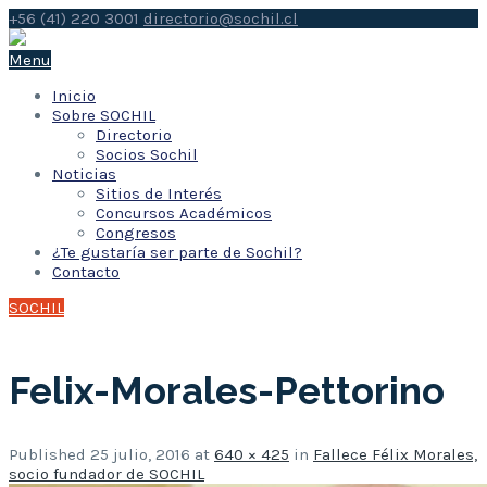
+56 (41) 220 3001
directorio@sochil.cl
Menu
Inicio
Sobre SOCHIL
Directorio
Socios Sochil
Noticias
Sitios de Interés
Concursos Académicos
Congresos
¿Te gustaría ser parte de Sochil?
Contacto
SOCHIL
Felix-Morales-Pettorino
Published
25 julio, 2016
at
640 × 425
in
Fallece Félix Morales,
socio fundador de SOCHIL