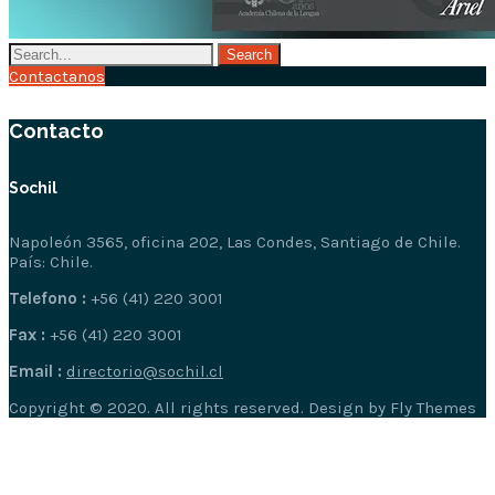
Contactanos
Contacto
Sochil
Napoleón 3565, oficina 202, Las Condes, Santiago de Chile.
País: Chile.
Telefono :
+56 (41) 220 3001
Fax :
+56 (41) 220 3001
Email :
directorio@sochil.cl
Copyright © 2020. All rights reserved. Design by Fly Themes