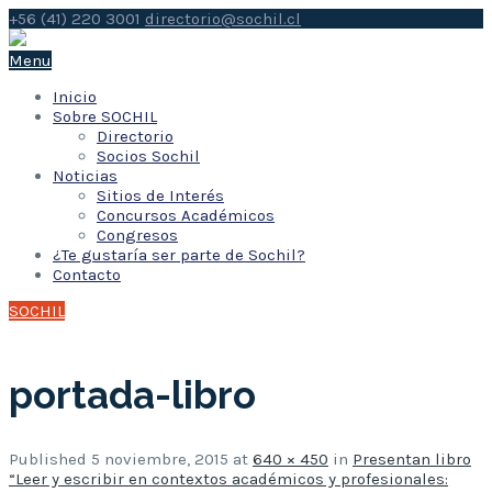
+56 (41) 220 3001
directorio@sochil.cl
Menu
Inicio
Sobre SOCHIL
Directorio
Socios Sochil
Noticias
Sitios de Interés
Concursos Académicos
Congresos
¿Te gustaría ser parte de Sochil?
Contacto
SOCHIL
portada-libro
Published
5 noviembre, 2015
at
640 × 450
in
Presentan libro
“Leer y escribir en contextos académicos y profesionales: